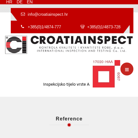
HR
DE
EN
info@croatiainspect.hr
+385(0)1/4874-777
+385(0)1/4873-728
Reference