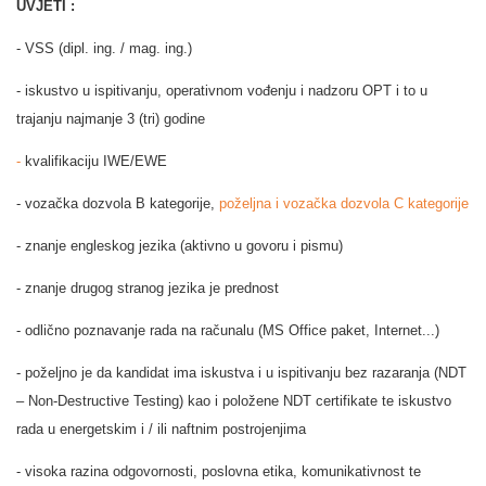
UVJETI :
- VSS (
dipl. ing. / mag. ing.)
- iskustvo u ispitivanju, operativnom vođenju i nadzoru OPT i to u
trajanju najmanje 3 (tri) godine
-
kvalifikaciju IWE/EWE
-
vozačka dozvola B kategorije,
poželjna i vozačka dozvola C kategorije
- znanje engleskog jezika (aktivno u govoru i pismu)
- znanje drugog stranog jezika je prednost
-
odlično poznavanje rada na računalu (MS Office paket, Internet...)
- poželjno je da kandidat ima iskustva i u ispitivanju bez razaranja (NDT
– Non-Destructive Testing) kao i položene NDT certifikate te iskustvo
rada u energetskim i / ili naftnim postrojenjima
- visoka razina odgovornosti, poslovna etika, komunikativnost te