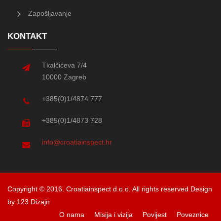
Zapošljavanje
KONTAKT
Tkalčićeva 7/4
10000 Zagreb
+385(0)1/4874 777
+385(0)1/4873 728
info@croatiainspect.hr
Copyright © 2016. Croatiainspect d.o.o. All rights reserved
Design
by 123 Dizajn
O nama
Misija i vizija
Povijest
Poveznice