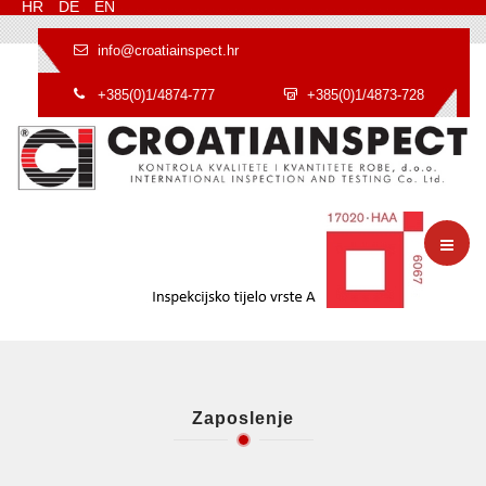
HR
DE
EN
info@croatiainspect.hr
+385(0)1/4874-777
+385(0)1/4873-728
Zaposlenje