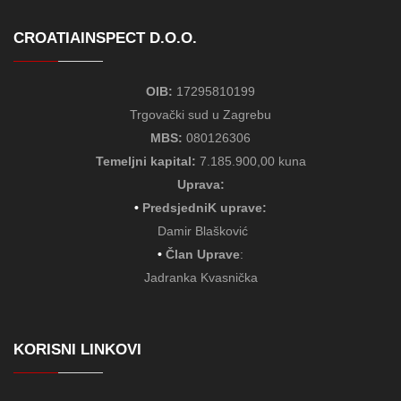
CROATIAINSPECT D.O.O.
OIB:
17295810199
Trgovački sud u Zagrebu
MBS:
080126306
Temeljni kapital:
7.185.900,00 kuna
Uprava:
•
PredsjedniK uprave:
Damir Blašković
•
Član Uprave
:
Jadranka Kvasnička
KORISNI LINKOVI