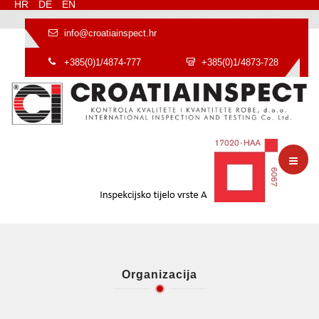
HR
DE
EN
info@croatiainspect.hr
+385(0)1/4874-777
+385(0)1/4873-728
Organizacija