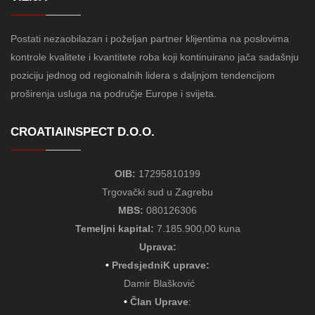
Postati nezaobilazan i poželjan partner klijentima na poslovima
kontrole kvalitete i kvantitete roba koji kontinuirano jača sadašnju
poziciju jednog od regionalnih lidera s daljnjom tendencijom
proširenja usluga na područje Europe i svijeta.
CROATIAINSPECT D.O.O.
OIB:
17295810199
Trgovački sud u Zagrebu
MBS:
080126306
Temeljni kapital:
7.185.900,00 kuna
Uprava:
•
PredsjedniK uprave:
Damir Blašković
•
Član Uprave
: