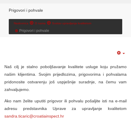
Prigovori i pohvale
Naslovnica
O nama
Sustav upravljanja kvalitetom
Prigovori i pohvale
Naš cilj je stalno poboljšavanje kvalitete usluge koju pružamo
našim klijentima. Svojim prijedlozima, prigovorima i pohvalama
pridonosite ostvarenju još uspješnije suradnje, na čemu vam
zahvaljujemo.
Ako nam želite uputiti prigovor ili pohvalu pošaljite isti na e-mail
adresu predstavnika Uprave za upravljanje kvalitetom
sandra.ticaric@croatiainspect.hr