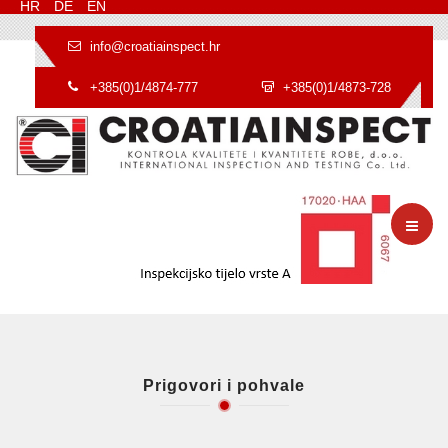
HR
DE
EN
info@croatiainspect.hr
+385(0)1/4874-777
+385(0)1/4873-728
Prigovori i pohvale