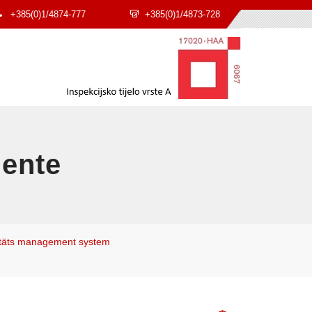
+385(0)1/4874-777
+385(0)1/4873-728
ente
itäts management system