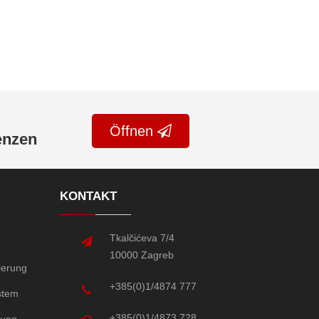
Öffnen
enzen
KONTAKT
Tkalčićeva 7/4
10000 Zagreb
tierung
+385(0)1/4874 777
stem
+385(0)1/4873 728