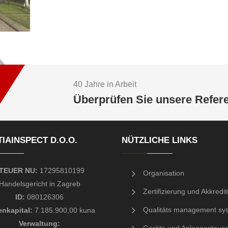
40 Jahre in Arbeit
Überprüfen Sie unsere Refer
IAINSPECT D.O.O.
NÜTZLICHE LINKS
TEUER NU:
17295810199
Organisation
Handelsgericht
in Zagreb
Zertifizierung und Akkredi
ID:
080126306
Qualitäts management sy
enkapital:
7.185.900,00 kuna
Verwaltung
: